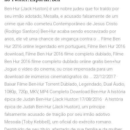
Ben-Hur (Jack Huston) é um nobre judeu que foi traído por
seu irmão adotado, Mesalla, e acusado falsamente de um
crime que não cometeu.Contemporâneo de Jesus Cristo
(Rodrigo Santoro) Ben-Hur acaba sendo escravizado por
anos, ele vê uma chance de vingança contra o … Filme Ben
Hur 2016 online legendado em portugues, Filme Ben Hur 2016
download, Filme Ben Hur 2016 filme completo dublado, Filme
Ben Hur 2016 filme completo dublado online gratis ben+hur
Jogue o vídeo do cinema, ou crise impensada para um
download de inúmeros cinematógrafos do … 22/12/2017 ·
Baixar Filme Ben-Hur Torrent Dublado, Legendado, Dual Áudio,
1080p, 720p, MKV, MP4 Completo Download Ben-Hur A história
épica de Judah Ben-Hur (Jack Huston 17/08/2016 · A história
épica de Judah Ben-Hur (Jack Huston), um príncipe
falsamente acusado de traição por seu irmão adotivo
Messala (Toby Kebbell), um oficial do exército romano.
Destituído de seu título, afastado de sua família e da mulher