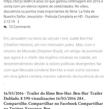
https://bit.ly/2ki8FC4 anos 50 que ganhou refilmagem em 2016 e
conta com um elenco repleto de celebridades. No vídeo,
discutimos os pontos mais importantes do filme. La Vida de
Nuestro Señor Jesucristo - Película Completa en HD - Duration:
2:12:19.
10 Comments
Em Jerusalém no início do século I vive Judah Ben-Hur
(Charlton Heston), um rico mercador judeu. Mas, com o
retorno de Messala (Stephen Boyd), um amigo da juventude
que agora é o chefe das legiões romanas na cidade, um
desentendimento devido a visões políticas divergentes faz
com que Messala condene Ben-Hur a viver como escravo
em uma galera romana, mesmo sabendo da inocência do ex
…
16/03/2016 · Trailer do filme Ben-Hur. Ben-Hur Trailer
Dublado. 8 590 visualizações 16/03/2016 284 .
Compartilhe. Compartilhar no Facebook Compartilhar
no Twitter. Exportar. Ben